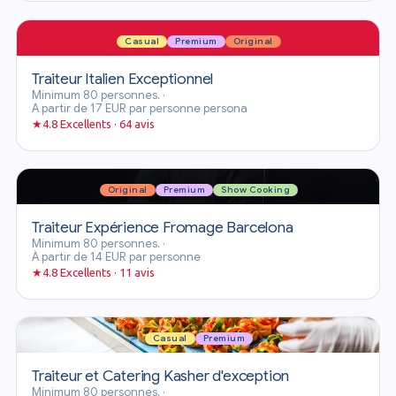
Casual
Premium
Original
Traiteur Italien Exceptionnel
Minimum 80 personnes.
·
A partir de 17 EUR par personne persona
★
4.8 Excellents · 64 avis
Original
Premium
Show Cooking
Traiteur Expérience Fromage Barcelona
Minimum 80 personnes.
·
À partir de 14 EUR par personne
★
4.8 Excellents · 11 avis
Casual
Premium
Traiteur et Catering Kasher d'exception
Minimum 80 personnes.
·