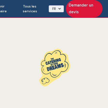
Demander un
nir
Tous les
FR
aire
services
devis
e traiteur a
cktails Barc
ktails mobile : l'art de la mixologie pour votre