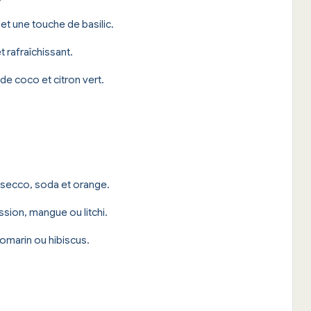
 et une touche de basilic.
t rafraîchissant.
u de coco et citron vert.
osecco, soda et orange.
assion, mangue ou litchi.
romarin ou hibiscus.