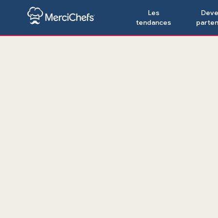
Les
Deve
tendances
parten
Servic
à co
Bar à coc