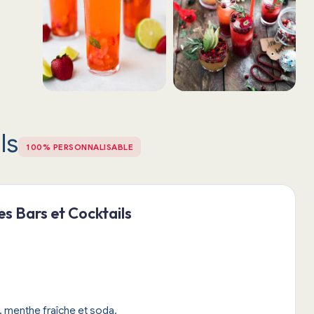
ls
100% PERSONNALISABLE
s Bars et Cocktails
t, menthe fraîche et soda.