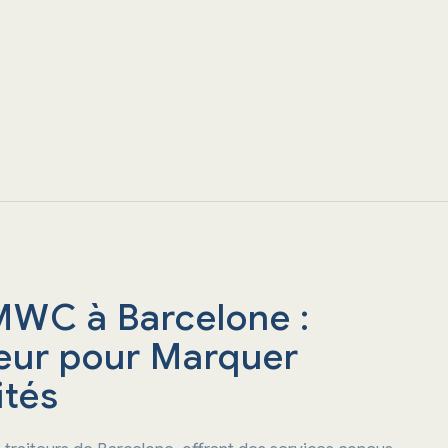
eur soigneusement choisies pour que vous puissiez vo
iel, tout en offrant une expérience culinaire unique à vos
MWC à Barcelone :
teur pour Marquer
ités