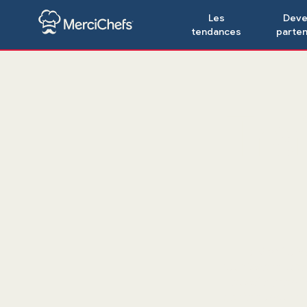
Les
Deve
tendances
parten
Tr
Le Mobile W
réunissant lea
aussi dynamiq
parfaitement a