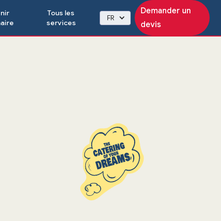
Demander un
nir
Tous les
FR
aire
services
devis
aiteur pour 
Barcelone
orld Congress (MWC) est l'événement phare de l'indus
ders, innovateurs et décideurs internationaux. Dans u
ue, vous avez besoin de solutions de traiteur flexibles
daptées à vos besoins. Merci Chefs vous propose une