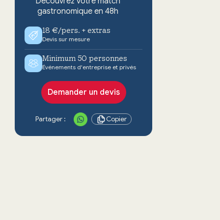
Découvrez votre match
gastronomique en 48h
18 €/pers. + extras
Devis sur mesure
Minimum 50 personnes
Événements d'entreprise et privés
Demander un devis
Partager :
Copier