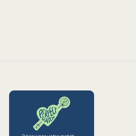
us concentrer sur
 invités.