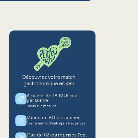
Découvrez votre match
gastronomique en 48h
À partir de 18 EUR par
personne
Devis sur mesure
Minimum 80 personnes.
Événements d'entreprise et privés
Plus de 52 entreprises l'ont