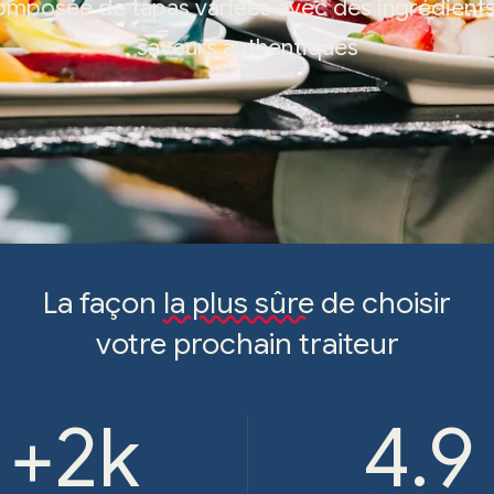
omposée de tapas variées avec des ingrédients
saveurs authentiques
La façon
la plus sûre
de choisir
votre prochain traiteur
+2k
4.9