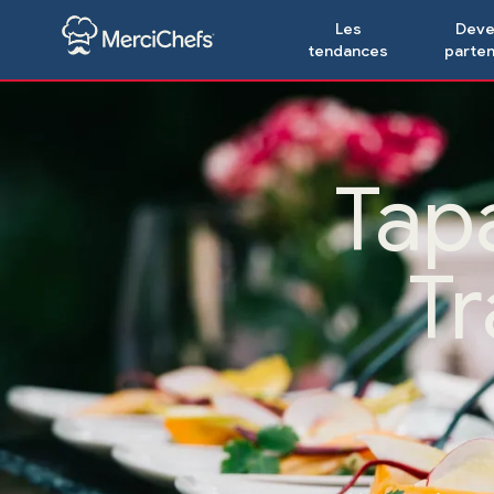
Les
Deve
tendances
parten
Tapa
Tr