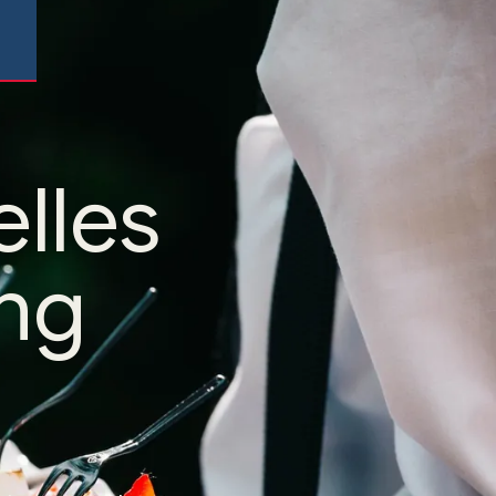
elles
ing