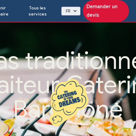
Demander un
nir
Tous les
FR
aire
services
devis
s traditionn
aiteur Cater
Barcelone