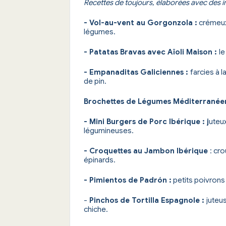
Recettes de toujours, élaborées avec des 
- Vol-au-vent au Gorgonzola :
crémeux
légumes.
- Patatas Bravas avec Aïoli Maison :
le
- Empanaditas Galiciennes :
farcies à 
de pin.
Brochettes de Légumes Méditerranée
- Mini Burgers de Porc Ibérique : j
uteu
légumineuses.
- Croquettes au Jambon Ibérique
: cr
épinards.
- Pimientos de Padrón :
petits poivrons g
-
Pinchos de Tortilla Espagnole :
juteus
chiche.