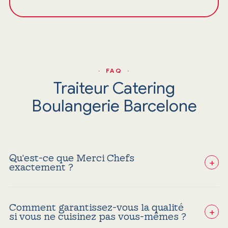
· FAQ ·
Traiteur Catering
Boulangerie Barcelone
‍Qu'est-ce que Merci Chefs
+
exactement ?
Nous ne sommes pas un traiteur traditionnel ; nous
sélectionnons et auditons les meilleurs chefs
spécialistes en boulangerie de Barcelone pour les
Comment garantissez-vous la qualité
mettre en relation avec des événements d'entreprise
+
si vous ne cuisinez pas vous-mêmes ?
en quête d'excellence, sans risque.