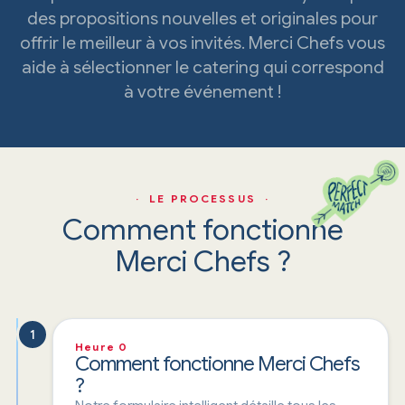
des propositions nouvelles et originales pour
offrir le meilleur à vos invités. Merci Chefs vous
aide à sélectionner le catering qui correspond
à votre événement !
· LE PROCESSUS ·
Comment fonctionne
Merci Chefs ?
1
Heure 0
Comment fonctionne Merci Chefs
?