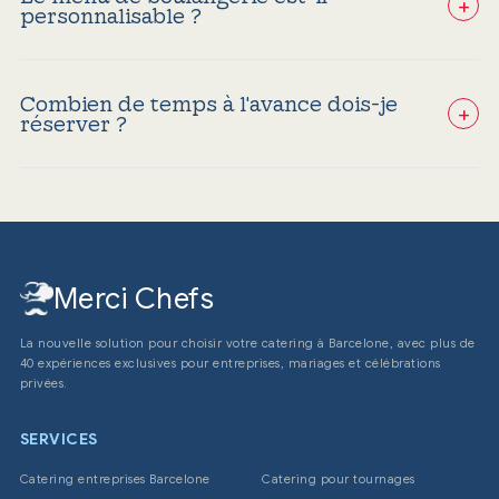
+
personnalisable ?
Oui, Merci Chefs sélectionne et audite des
propositions adaptables comprenant croissants, mini-
baguettes, options salées, fruits et boissons selon
Combien de temps à l'avance dois-je
vos besoins.
+
réserver ?
Minimum 80 personnes. Nous recommandons de
réserver au moins 15 jours à l'avance afin de garantir la
disponibilité du personnel et la fraîcheur des
ingrédients.
Merci Chefs
La nouvelle solution pour choisir votre catering à Barcelone, avec plus de
40 expériences exclusives pour entreprises, mariages et célébrations
privées.
SERVICES
Catering entreprises Barcelone
Catering pour tournages