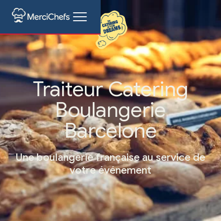
Traiteur Catering
Boulangerie
Barcelone
Une boulangerie française au service de
votre événement