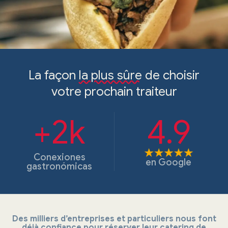
La façon
la plus sûre
de choisir
votre prochain traiteur
+2k
4.9
Conexiones
en
Google
gastronómicas
Des milliers d’entreprises et particuliers nous font
déjà confiance pour réserver leur catering de