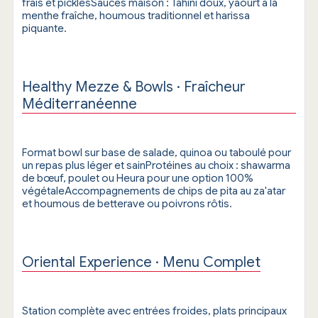
frais et picklesSauces maison : Tahini doux, yaourt à la
menthe fraîche, houmous traditionnel et harissa
piquante.
Healthy Mezze & Bowls · Fraîcheur
Méditerranéenne
Format bowl sur base de salade, quinoa ou taboulé pour
un repas plus léger et sainProtéines au choix : shawarma
de bœuf, poulet ou Heura pour une option 100%
végétaleAccompagnements de chips de pita au za'atar
et houmous de betterave ou poivrons rôtis.
Oriental Experience · Menu Complet
Station complète avec entrées froides, plats principaux