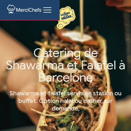
Catering de
Shawarma et Falafel à
Barcelone
Shawarma et falafel servis en station ou
buffet. Option halal ou casher sur
demande.