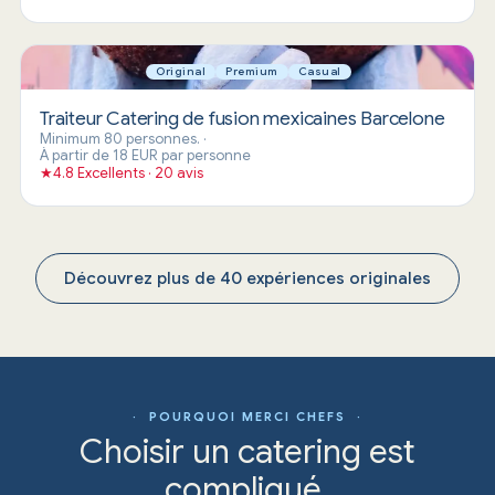
Original
Premium
Casual
Traiteur Catering de fusion mexicaines Barcelone
Minimum 80 personnes.
·
À partir de 18 EUR par personne
★
4.8 Excellents · 20 avis
Découvrez plus de 40 expériences originales
· POURQUOI MERCI CHEFS ·
Choisir un catering est
compliqué.