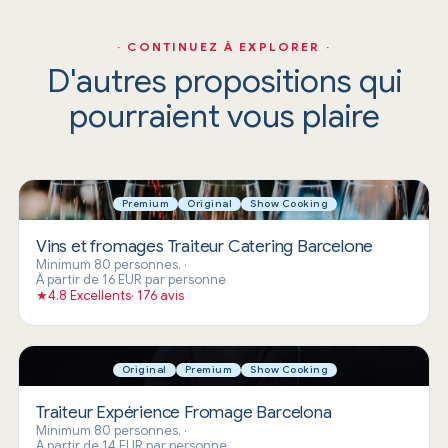
· CONTINUEZ À EXPLORER ·
D'autres propositions qui
pourraient vous plaire
Premium
Original
Show Cooking
Vins et fromages Traiteur Catering Barcelone
Minimum 80 personnes.
·
À partir de 16 EUR par personne
★
4.8 Excellents· 176 avis
Original
Premium
Show Cooking
Traiteur Expérience Fromage Barcelona
Minimum 80 personnes.
·
À partir de 14 EUR par personne