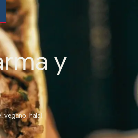
arma y
, vegano, halal