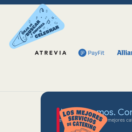
No cocinamos. Co
Te conectamos con los mejores cat