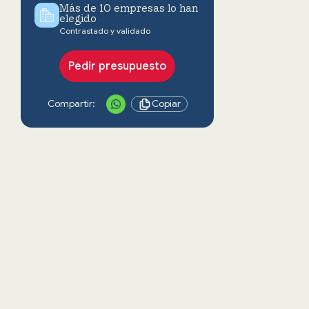
Más de 10 empresas lo han
elegido
Contrastado y validado
Pedir presupuesto
Compartir:
Copiar