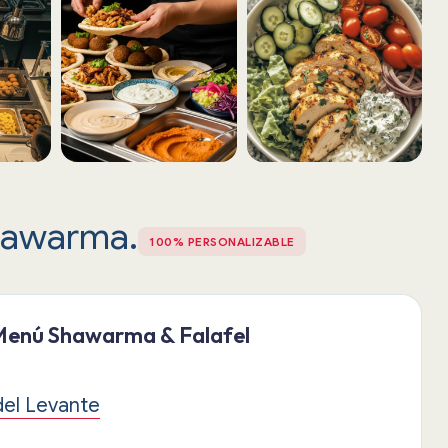
hawarma.
100% PERSONALIZABLE
Menú Shawarma & Falafel
del Levante