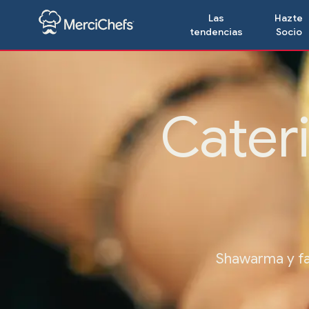
Las
Hazte
tendencias
Socio
Cater
Shawarma y fal