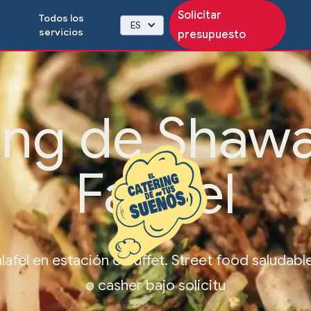
Solicitar
Todos los
ES
servicios
presupuesto
ing de Shaw
Falafel
afel en estación o buffet. Street food saludable
o casher bajo solicitu