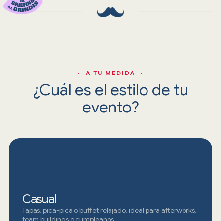
· A TU MEDIDA ·
¿Cuál es el estilo de tu
evento?
Casual
Tapas, pica-pica o buffet relajado, ideal para afterworks,
team buildings o cumpleaños.