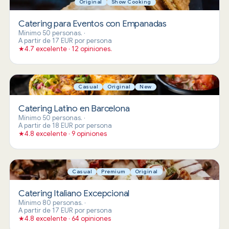
Original
Show Cooking
Catering para Eventos con Empanadas
Mínimo 50 personas.
·
A partir de 17 EUR por persona
★
4.7 excelente · 12 opiniones.
Casual
Original
New
Catering Latino en Barcelona
Mínimo 50 personas.
·
A partir de 18 EUR por persona
★
4.8 excelente · 9 opiniones
Casual
Premium
Original
Catering Italiano Excepcional
Mínimo 80 personas.
·
A partir de 17 EUR por persona
★
4.8 excelente · 64 opiniones