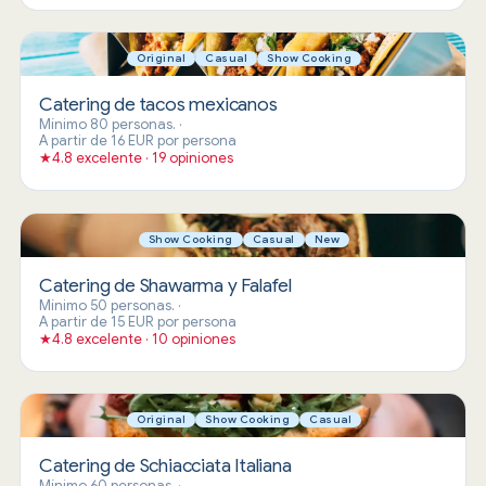
Original
Casual
Show Cooking
Catering de tacos mexicanos
Mínimo 80 personas.
·
A partir de 16 EUR por persona
★
4.8 excelente · 19 opiniones
Show Cooking
Casual
New
Catering de Shawarma y Falafel
Mínimo 50 personas.
·
A partir de 15 EUR por persona
★
4.8 excelente · 10 opiniones
Original
Show Cooking
Casual
Catering de Schiacciata Italiana
Mínimo 60 personas.
·