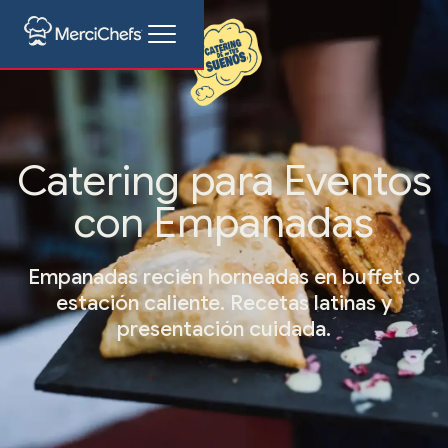
Catering para Eventos
con Empanadas
Empanadas recién horneadas en buffet o
estación caliente. Recetas latinas y
presentación cuidada.