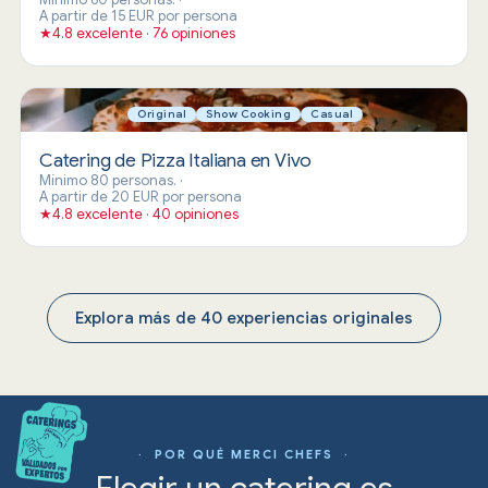
A partir de 15 EUR por persona
★
4.8 excelente · 76 opiniones
Original
Show Cooking
Casual
Catering de Pizza Italiana en Vivo
Mínimo 80 personas.
·
A partir de 20 EUR por persona
★
4.8 excelente · 40 opiniones
Explora más de 40 experiencias originales
· POR QUÉ MERCI CHEFS ·