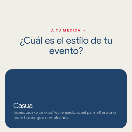
· A TU MEDIDA ·
¿Cuál es el estilo de tu
evento?
Casual
Tapas, pica-pica o buffet relajado, ideal para afterworks,
team buildings o cumpleaños.