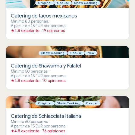
Original
Casual
Show Cooking
Catering de tacos mexicanos
Mínimo 80 personas.
·
A partir de 16 EUR por persona
★
4.8 excelente · 19 opiniones
Show Cooking
Casual
New
Catering de Shawarma y Falafel
Mínimo 50 personas.
·
A partir de 15 EUR por persona
★
4.8 excelente · 10 opiniones
Original
Show Cooking
Casual
Catering de Schiacciata Italiana
Mínimo 60 personas.
·
A partir de 15 EUR por persona
★
4.8 excelente · 76 opiniones