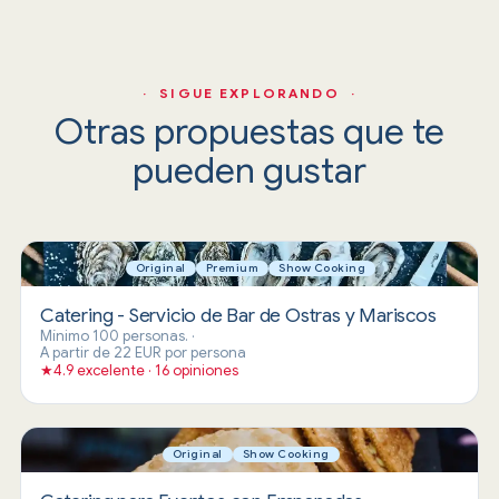
· SIGUE EXPLORANDO ·
Otras propuestas que te
pueden gustar
Original
Premium
Show Cooking
Catering - Servicio de Bar de Ostras y Mariscos
Mínimo 100 personas.
·
A partir de 22 EUR por persona
★
4.9 excelente · 16 opiniones
Original
Show Cooking