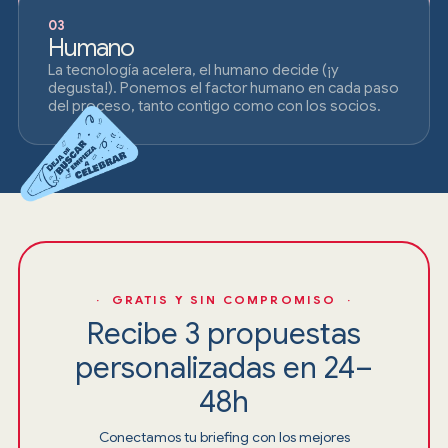
03
Humano
La tecnología acelera, el humano decide (¡y
degusta!). Ponemos el factor humano en cada paso
del proceso, tanto contigo como con los socios.
· GRATIS Y SIN COMPROMISO ·
Recibe 3 propuestas
personalizadas en 24–
48h
Conectamos tu briefing con los mejores