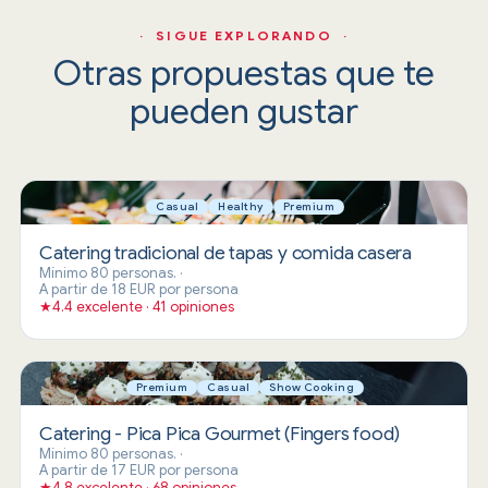
· SIGUE EXPLORANDO ·
Otras propuestas que te
pueden gustar
Casual
Healthy
Premium
Catering tradicional de tapas y comida casera
Mínimo 80 personas.
·
A partir de 18 EUR por persona
★
4.4 excelente · 41 opiniones
Premium
Casual
Show Cooking
Catering - Pica Pica Gourmet (Fingers food)
Mínimo 80 personas.
·
A partir de 17 EUR por persona
★
4.8 excelente · 68 opiniones