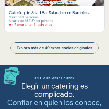
Healthy
Original
New
Catering de Salad Bar Saludable en Barcelona
Mínimo 50 personas.
·
A partir de 18 EUR por persona
★
4.9 excelente · 11 opiniones
Explora más de 40 experiencias originales
· POR QUÉ MERCI CHEFS ·
Elegir un catering es
complicado.
Confiar en quien los conoce,