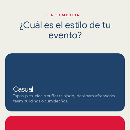
· A TU MEDIDA ·
¿Cuál es el estilo de tu
evento?
Casual
Tapas, pica-pica o buffet relajado, ideal para afterworks,
team buildings o cumpleaños.