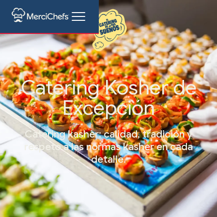
Catering Kosher de
Excepción
Catering kasher: calidad, tradición y
respeto a las normas kasher en cada
detalle.