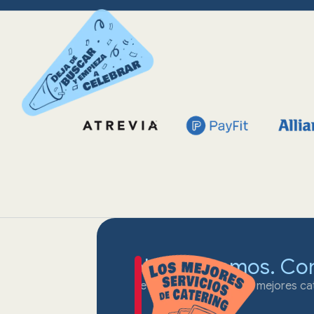
No cocinamos. Co
Te conectamos con los mejores cat