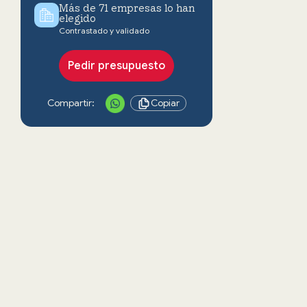
Más de 71 empresas lo han
elegido
Contrastado y validado
Pedir presupuesto
Compartir:
Copiar