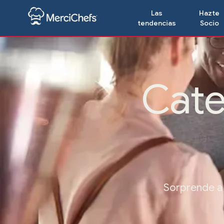
Las
Hazte
tendencias
Socio
Cate
Sorprende a 