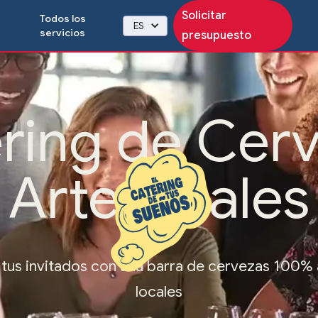
Solicitar
Todos los
ES
servicios
presupuesto
ring de Cer
Artesanales
tus invitados con una barra de cervezas 100% 
locales