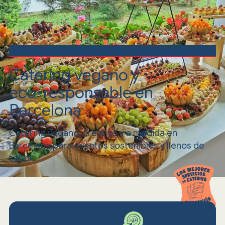
Catering vegano y
eco-responsable en
Barcelona
Catering vegano, creativo y a medida en
Barcelona para eventos sostenibles y llenos de
sabor.