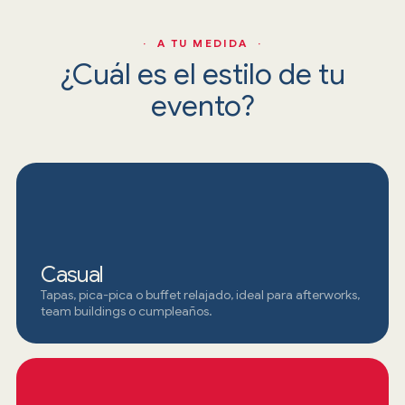
· A TU MEDIDA ·
¿Cuál es el estilo de tu
evento?
Casual
Tapas, pica-pica o buffet relajado, ideal para afterworks,
team buildings o cumpleaños.