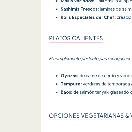
Makis Variados:
California roll, sp
Sashimis Frescos:
láminas de salm
Rolls Especiales del Chef:
creacio
PLATOS CALIENTES
El complemento perfecto para enriquecer l
Gyozas:
de carne de cerdo y verdur
Tempura:
verduras de temporada y 
Baos:
de salmón teriyaki glaseado o 
OPCIONES VEGETARIANAS &