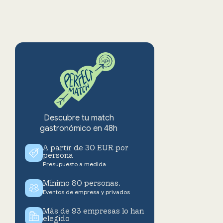
Descubre tu match
gastronómico en 48h
A partir de 30 EUR por
persona
Presupuesto a medida
Mínimo 80 personas.
Eventos de empresa y privados
Más de 93 empresas lo han
elegido