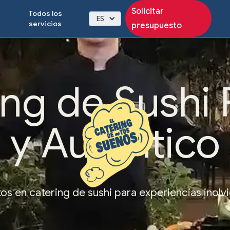
Solicitar
Todos los
ES
servicios
presupuesto
ing de Sushi 
y Auténtico
os en catering de sushi para experiencias inolv