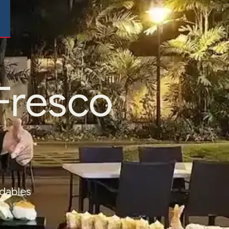
Fresco
idables