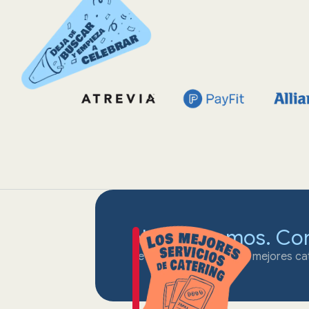
No cocinamos. Co
Te conectamos con los mejores cat