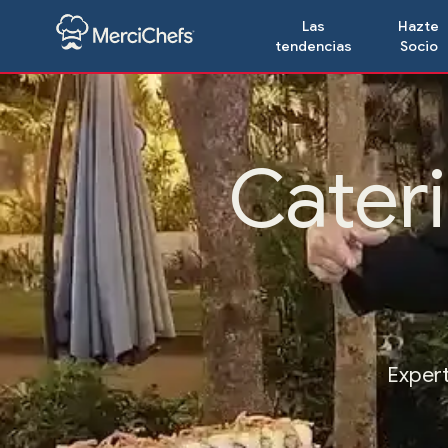
Las
Hazte
tendencias
Socio
Cater
Expert