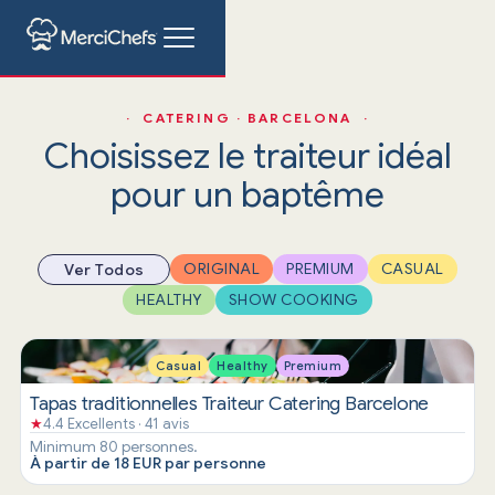
· CATERING · BARCELONA ·
Choisissez le traiteur idéal
pour un baptême
ORIGINAL
PREMIUM
CASUAL
Ver Todos
HEALTHY
SHOW COOKING
Casual
Healthy
Premium
Tapas traditionnelles Traiteur Catering Barcelone
★
4.4 Excellents · 41 avis
Minimum 80 personnes.
À partir de 18 EUR par personne