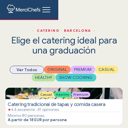
· CATERING · BARCELONA ·
Elige el catering ideal para
una graduación
ORIGINAL
PREMIUM
CASUAL
Ver Todos
HEALTHY
SHOW COOKING
Casual
Healthy
Premium
Catering tradicional de tapas y comida casera
★
4.4 excelente · 41 opiniones
Mínimo 80 personas.
A partir de 18 EUR por persona