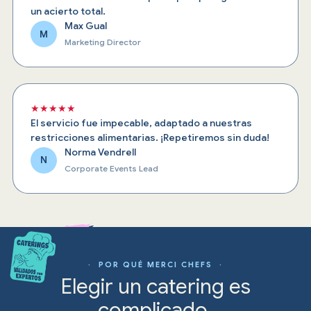
un acierto total.
Max Gual
M
Marketing Director
★★★★★
El servicio fue impecable, adaptado a nuestras
restricciones alimentarias. ¡Repetiremos sin duda!
Norma Vendrell
N
Corporate Events Lead
· POR QUÉ MERCI CHEFS ·
Elegir un catering es
complicado.