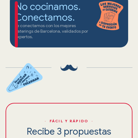
No cocinamos.
Conectamos.
Te conectamos con los mejores
caterings de Barcelona, validados por
expertos.
· FÁCIL Y RÁPIDO ·
Recibe 3 propuestas