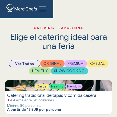
· CATERING · BARCELONA ·
Elige el catering ideal para
una feria
ORIGINAL
PREMIUM
CASUAL
Ver Todos
HEALTHY
SHOW COOKING
Casual
Healthy
Premium
Catering tradicional de tapas y comida casera
★
4.4 excelente · 41 opiniones
Mínimo 80 personas.
A partir de 18 EUR por persona